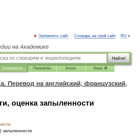
Запомнить сайт
Словарь на свой сайт
RU
едии на Академике
Найти!
Толкования
Переводы
Книги
Игры ⚽
да. Перевод на английский, французский,
ти, оценка запыленности
ности
)
запыленности