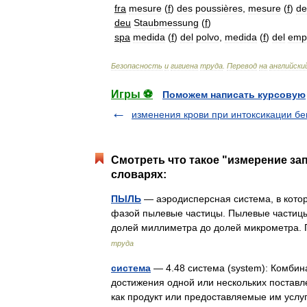
fra
mesure
(
f
)
des
poussières
,
mesure
(
f
)
de
deu
Staubmessung
(
f
)
spa
medida
(
f
)
del
polvo
,
medida
(
f
)
del
emp
Безопасность
и
гигиена
труда
.
Перевод
на
английски
Игры ⚽
Поможем написать курсовую
изменения крови при интоксикации б
Смотреть что такое "измерение за
словарях:
ПЫЛЬ
— аэродисперсная система, в котор
фазой пылевые частицы. Пылевые частицы
долей миллиметра до долей микрометра
труда
система
— 4.48 система (system): Комби
достижения одной или нескольких постав
как продукт или предоставляемые им усл