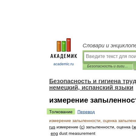
Словари и энциклоп
academic.ru
Безопасность и гигиена труда. Перевод на английский, французский, немецкий, испанский языки
Безопасность и гигиена тру
немецкий, испанский языки
измерение запыленнос
Толкование
Перевод
измерение
запыленности
,
оценка
запылен
rus
измерение
(
с
)
запыленности
,
оценка
(
ж
eng
dust
measurement