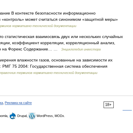
ечание В контексте безопасности информационно
 «контроль» может считаться синонимом «защитной меры»
ерминов нормативно-технической документации
то статистическая взаимосвязь двух или нескольких случайных
ляции, коэффициент корреляции, корреляционный анализ,
пар на Форекс Содержание… …
Энциклопедия инвестора
ерения влажности газов, основанные на зависимости их
к: РМГ 75 2004: Государственная система обеспечения
справочник терминов нормативно-технической документации
ка
,
Реклама на сайте
18+
omla,
Drupal,
WordPress, MODx.