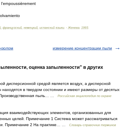
l
'
empoussièrement
olvamiento
й
,
французский
,
немецкий
,
испанский
языки
. -
Женева
.
1993
.
ензолом
измерение концентрации пыли
пыленности, оценка запыленности" в других
ой дисперсионной средой является воздух, а дисперсной
 находятся в твердом состоянии и имеют размеры от десятых
. Производственная пыль… …
Российская энциклопедия по охране
нация взаимодействующих элементов, организованных для
ленных целей. Примечание 1 Система может рассматриваться
уги. Примечание 2 На практике… …
Словарь-справочник терминов