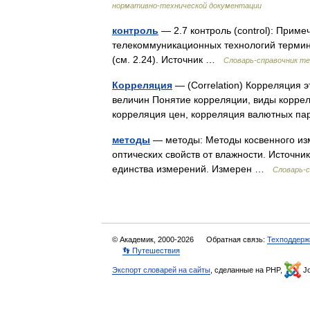
нормативно-технической документации
контроль
— 2.7 контроль (control): Прим
телекоммуникационных технологий термин
(см. 2.24). Источник …
Словарь-справочник т
Корреляция
— (Correlation) Корреляция э
величин Понятие корреляции, виды корре
корреляция цен, корреляция валютных 
методы
— методы: Методы косвенного изм
оптических свойств от влажности. Источни
единства измерений. Измерен …
Словарь-
© Академик, 2000-2026
Обратная связь:
Техподдерж
👣 Путешествия
Экспорт словарей на сайты
, сделанные на PHP,
Jo